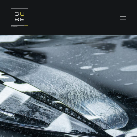
O NAS
OFERTA
REALIZACJE
SZKOLENIA
KONTAKT
ODDZIAŁY