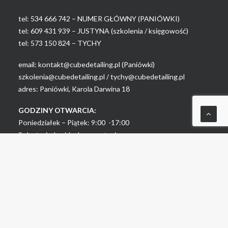
tel:
534 666 742 – NUMER GŁÓWNY (PANIÓWKI)
tel:
609 431 939 – JUSTYNA (szkolenia / księgowość)
tel:
573 150 824 – TYCHY
email:
kontakt@cubedetailing.pl (Paniówki)
szkolenia@cubedetailing.pl
/
tychy@cubedetailing.pl
adres: Paniówki, Karola Darwina 18
GODZINY OTWARCIA:
Poniedziałek – Piątek: 9:00 -17:00
Sobota: indywidualne zapytania
NEWSLETTER
zgadzam się na przetwarzanie danych osobowych.