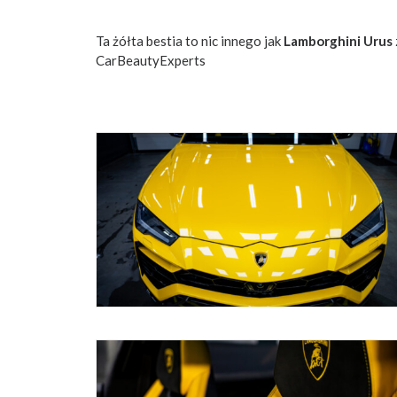
Ta żółta bestia to nic innego jak
Lamborghini Urus
CarBeautyExperts