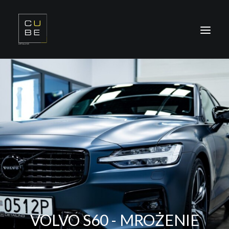
O NAS
OFERTA
REALIZACJE
SZKOLENIA
KONTAKT
ODDZIAŁY
VOLVO S60 - MROŻENIE