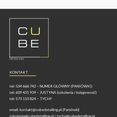
KONTAKT
tel:
534 666 742 – NUMER GŁÓWNY (PANIÓWKI)
tel:
609 431 939 – JUSTYNA (szkolenia / księgowość)
tel:
573 150 824 – TYCHY
email:
kontakt@cubedetailing.pl (Paniówki)
szkolenia@cubedetailing.pl
/
tychy@cubedetailing.pl