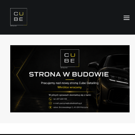
O NAS
OFERTA
REALIZACJE
SZKOLENIA
KONTAKT
ODDZIAŁY