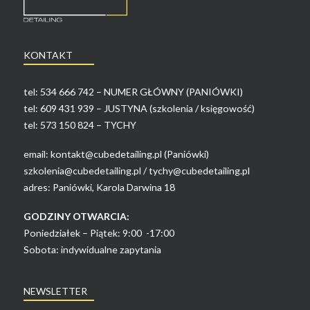
KONTAKT
tel:
534 666 742 – NUMER GŁÓWNY (PANIÓWKI)
tel:
609 431 939 – JUSTYNA (szkolenia / księgowość)
tel:
573 150 824 – TYCHY
email:
kontakt@cubedetailing.pl (Paniówki)
szkolenia@cubedetailing.pl
/
tychy@cubedetailing.pl
adres: Paniówki, Karola Darwina 18
GODZINY OTWARCIA:
Poniedziałek – Piątek: 9:00 -17:00
Sobota: indywidualne zapytania
NEWSLETTER