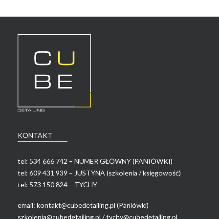
KONTAKT
tel:
534 666 742 – NUMER GŁÓWNY (PANIÓWKI)
tel:
609 431 939 – JUSTYNA (szkolenia / księgowość)
tel:
573 150 824 – TYCHY
email:
kontakt@cubedetailing.pl (Paniówki)
szkolenia@cubedetailing.pl
/
tychy@cubedetailing.pl