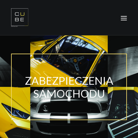
O NAS
OFERTA
REALIZACJE
ZABEZPIECZENIA
SZKOLENIA
SAMOCHODU
KONTAKT
ODDZIAŁY