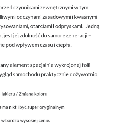
przed czynnikami zewnętrznymi w tym:
dliwymi odczynami zasadowymi i kwaśnymi
ysowaniami, otarciami i odpryskami. Jedną
, jest jej zdolność do samoregeneracji –
e pod wpływem czasu i ciepła.
ny element specjalnie wykrojonej folii
wygląd samochodu praktycznie dożywotnio.
lakieru / Zmiana koloru
 ma nikt i być super oryginalnym
 w bardzo wysokiej cenie.