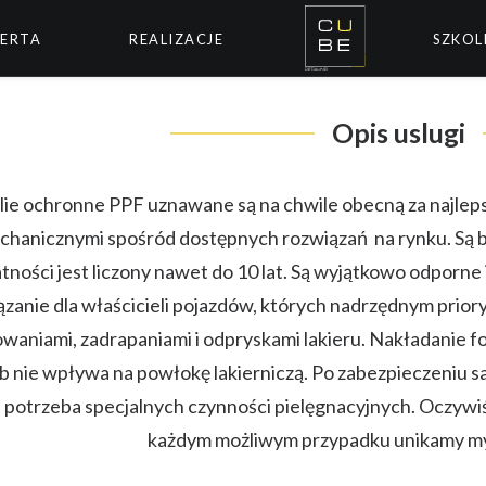
ERTA
REALIZACJE
SZKOL
Opis uslugi
lie ochronne PPF uznawane są na chwile obecną za najlep
hanicznymi spośród dostępnych rozwiązań na rynku. Są bard
tności jest liczony nawet do 10 lat. Są wyjątkowo odporne
zanie dla właścicieli pojazdów, których nadrzędnym priory
waniami, zadrapaniami i odpryskami lakieru. Nakładanie fo
b nie wpływa na powłokę lakierniczą. Po zabezpieczeniu 
e potrzeba specjalnych czynności pielęgnacyjnych. Oczyw
każdym możliwym przypadku unikamy my