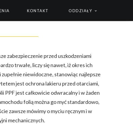
ENIA
KONTAKT
ODDZIAŁY
sze zabezpieczenie przed uszkodzeniami
zo trwałe, liczy się nawet, iż okres ich
 i zupełnie niewidoczne, stanowiąc najlepsze
tetem jest ochrona lakieru przed otarciami,
lii PPF jest całkowicie odwracalny i w żaden
samochodu folią można go myć standardowo,
iście zawsze mówimy o myciu ręcznym i w
jni mechanicznych.