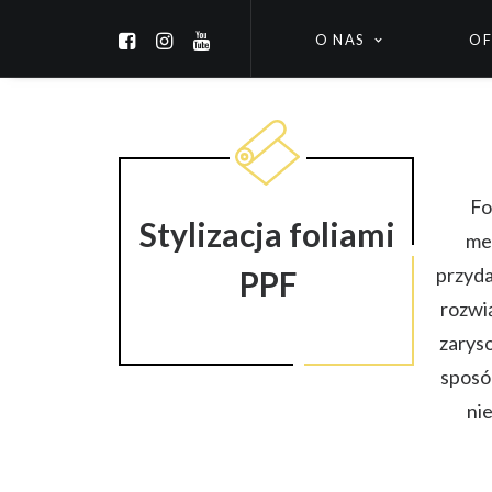
O NAS
OF
Fo
Stylizacja foliami
mec
przyda
PPF
rozwią
zaryso
sposó
ni