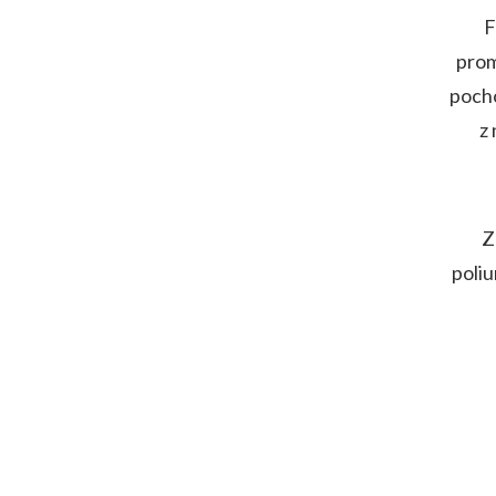
F
prom
pocho
z
Z
poli