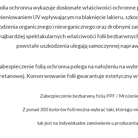
olia ochronna wykazuje doskonałe właściwości ochronne 
ieniowaniem UV wpływającym na blaknięcie lakieru, szko
dzenia organicznego i nieorganicznego oraz drobnymi zar
 najbardziej spektakularnych właściwości folii bezbarwnych
powstałe uszkodzenia ulegają samoczynnej naprawi
abezpieczenie folią ochronna polega na nałożeniu na wybra
uretanowej. Konserwowanie folii gwarantuje estetyczny 
Zabezpieczenie bezbarwną folią PPF / Mrożenie 
Z ponad 300 kolorów folii można wybrać taki, którego nie
lub jest na indywidualne zamówienie u producenta