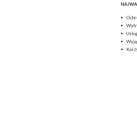
NAJWAŻ
Ochr
Wytrz
Usług
Wyją
Korz