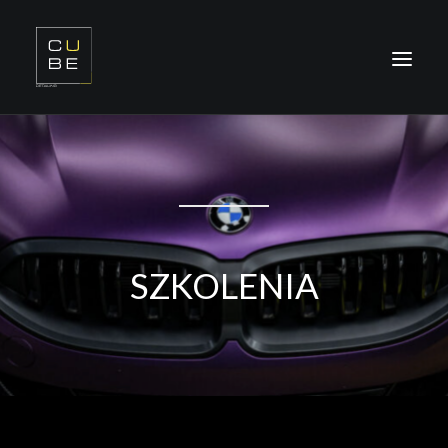
O NAS
OFERTA
REALIZACJE
SZKOLENIA
SZKOLENIA
KONTAKT
ODDZIAŁY